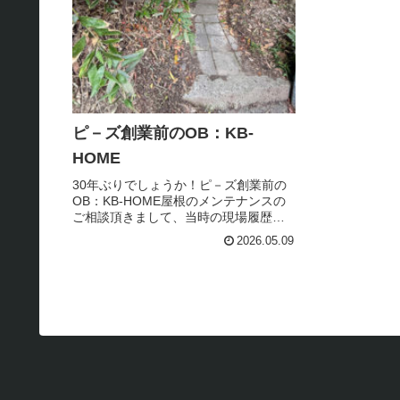
ピ－ズ創業前のOB：KB-
HOME
30年ぶりでしょうか！ピ－ズ創業前の
OB：KB-HOME屋根のメンテナンスの
ご相談頂きまして、当時の現場履歴も
したく、先ずは現調させて頂きました
2026.05.09
古都鎌倉、確認申請に２年費やす（昔
の記録で、今は無き神社に行く道路の
記録あり）入口のアプロ－チは...