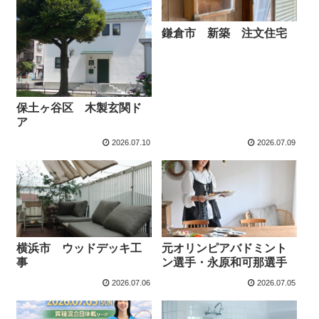
鎌倉市 新築 注文住宅
保土ヶ谷区 木製玄関ド
ア
2026.07.10
2026.07.09
横浜市 ウッドデッキ工
元オリンピアバドミント
事
ン選手・永原和可那選手
2026.07.06
2026.07.05