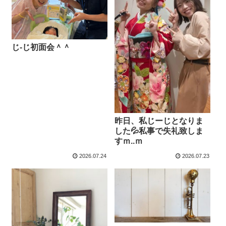
じ-じ初面会＾＾
昨日、私じーじとなりま
した💦私事で失礼致しま
すｍ..ｍ
2026.07.24
2026.07.23