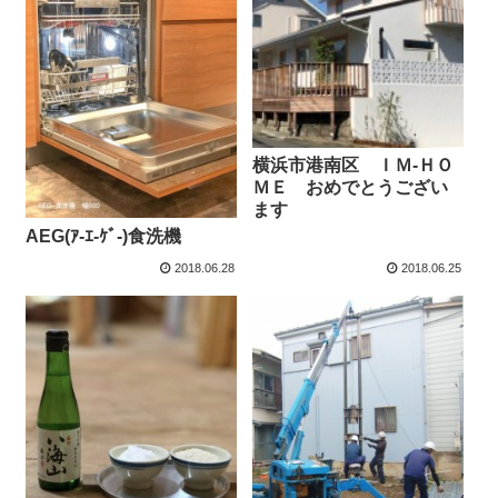
横浜市港南区 ＩＭ-ＨＯ
ＭＥ おめでとうござい
ます
AEG(ｱ-ｴ-ｹﾞ-)食洗機
2018.06.28
2018.06.25