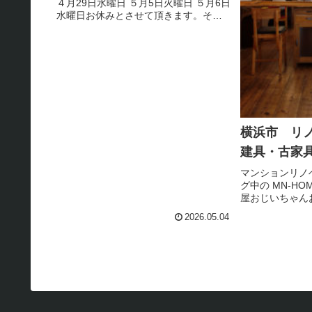
４月29日水曜日 ５月5日火曜日 ５月6日
水曜日お休みとさせて頂きます。その
他の日程は、通常営業（10：00～19：
00）毎週火曜日水曜日、ショ－ル－ム
は定休日とさせて頂きます。
横浜市 リ
建具・古家
マンションリノ
グ中の MN-H
屋おじいちゃん
あるような ガ
2026.05.04
♪気に入った古
お部屋には勉強
に 教科書をしま