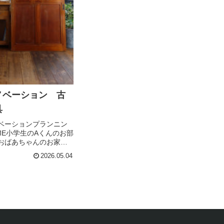
ノベーション 古
具
ベーションプランニン
OME小学生のAくんのお部
おばあちゃんのお家に
ラガラ引戸が好きなA君
2026.05.04
建具が見つかりました♪
机も造作予定机の下
う古家具の...