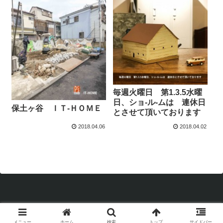
毎週火曜日 第1.3.5水曜
日、ショ-ル-ムは 連休日
保土ヶ谷 ＩＴ-ＨＯＭＥ
とさせて頂いております
2018.04.06
2018.04.02
Copyright © 1998 P's supply inc. All Rights Reserved.
メニュー
ホーム
検索
トップ
サイドバー