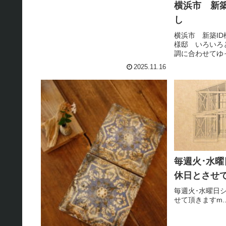
横浜市 新築
し
横浜市 新築ID
様邸 いろいろ
調に合わせてゆ
きまして念願の、
2025.11.16
います。地鎮祭
一歩ご家族全員
ずLDKに入り先ず
毎週火･水曜
休日とさせて
毎週火･水曜日シ
せて頂きますm.