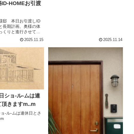
ID-HOMEお引渡
様邸 本日お引渡しID
と長期計画、奥様の体
っくりと進行させて頂
ID-HOME完成でござ
2025.11.15
2025.11.14
以来の我が家はじめの
 玄関先から興奮やま
は、床に...
日ショ-ル-ムは連
頂きますm..m
ョ-ル-ムは連休日とさ
.m