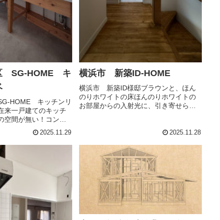
 SG-HOME キ
横浜市 新築ID-HOME
ベ
横浜市 新築ID様邸ブラウンと、ほん
のりホワイトの床ほんのりホワイトの
G-HOME キッチンリ
お部屋からの入射光に、引き寄せられ
在来一戸建てのキッチ
そう。
の空間が無い！コンク
貼りの床在来工法では
2025.11.29
2025.11.28
礎でしたが、配管スラ
です。無垢のレッドシ
、シダ－の香り...