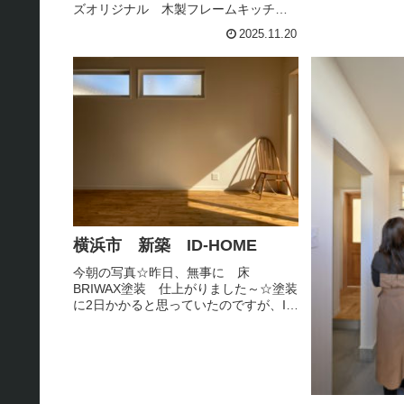
ズオリジナル 木製フレームキッチン
を設置予定☆天板はタイル仕上着工初
2025.11.20
日 まずは解体☆一気にスッキ
リ。。。約2週間。。。SIさま、ご不便
をお掛けいたしますが どうぞ引き...
横浜市 新築 ID-HOME
今朝の写真☆昨日、無事に 床
BRIWAX塗装 仕上がりました～☆塗装
に2日かかると思っていたのですが、ID
さまファミリーのがんばりで1日で完成
♪みなさまありがとうございました！
HALLのヘリンボーン、LDK、洗面トイ
レPANTRY、そして...