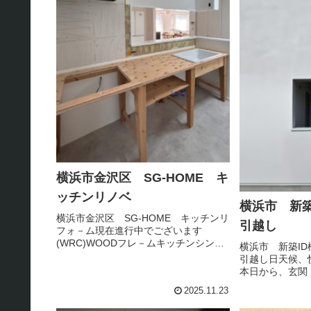
横浜市金沢区 SG-HOME キ
ッチンリノベ
横浜市 新築
横浜市金沢区 SG-HOME キッチンリ
引越し
フォ－ム現在進行中でございます
(WRC)WOODフレ－ムキッチンシンプ
横浜市 新築I
ルかつ ほっこり
引越し日天候、
本日から、玄関
らマスタ－鍵に
2025.11.23
お引渡し後、外
ス、植栽等 引