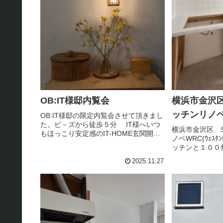
OB:IT様邸内覧会
横浜市金沢区
ッチンリノ
OB:IT様邸の限定内覧会させて頂きまし
た。ピ－ズから徒歩５分 IT様へいつ
横浜市金沢区 S
もほっこり安定感のIT-HOME玄関開け
ノベWRC(ｳｪｽﾀ
ると、杉の木のパタパタ下駄箱の上
ッチンと１００
に、木の小さなロボットが手を広げて
ても相性が良く
お出迎え。＾＾さり気ない、お出迎え
2025.11.27
が嬉しいです＾＾ありが...