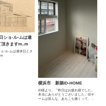
ょう。隣地が、時間...
日ショ-ル-ムは連
頂きますm..m
ョ-ル-ムは連休日とさ
.m
横浜市 新築ID-HOME
ID様より。『昨日はお疲れ様でした。
本当にありがとうございました。IDチ
ームは皆んな、あちこち痛くって、ひ
い〜って言いながら起きていました。