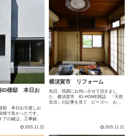
横須賀市 リフォーム
ID様邸 本日お
先日、現調にお伺いさせて頂きまし
た 横須賀市 IG-HOME雑誌 『天然
生活』の記事を見て ピーズへ お電
話下さいました☆大切に住み継がれて
D様邸 本日お引渡しお
きたご実家今は空き家の状態。。。2年
快晴で良かったです。
後の春を目安に素朴で、気兼ねなく、
ドアの鍵は、工事鍵か
懐かしさを感じる そんな暮らし...
変更お願い致します。
2025.11.22
2025.11.21
構計画デッキ、フェン
っ越し後にゆっくりと