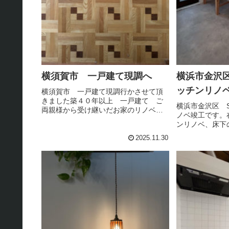
横須賀市 一戸建て現調へ
横浜市金沢区
ッチンリノ
横須賀市 一戸建て現調行かさせて頂
きました築４０年以上 一戸建て ご
横浜市金沢区 S
両親様から受け継いだお家のリノベの
ノベ竣工です。
ご計画。古き良き床のパタ－ン、クロ
ンリノベ、床下
－ズアップするととても素敵です
リ－トスラブ直
2025.11.30
珍しい工法の基
ブ上処理で竣工
ダ－のキッチンは