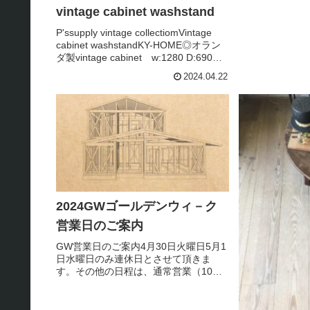
vintage cabinet washstand
P'ssupply vintage collectiomVintage
cabinet washstandKY-HOME◎オラン
ダ製vintage cabinet w:1280 D:690
H790 P'ssupply vintage co...
2024.04.22
2024GWゴールデンウィ－ク
営業日のご案内
GW営業日のご案内4月30日火曜日5月1
日水曜日のみ連休日とさせて頂きま
す。その他の日程は、通常営業（10：
00～19：00）でございます。