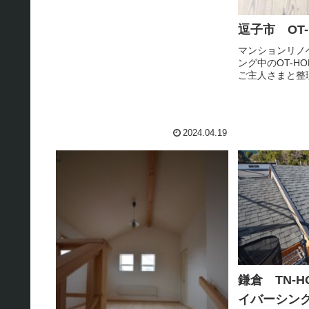
逗子市 OT-
マンションリノ
ング中のOT-H
ご主人さまと整
資格をお持ちの
入れたい間取り
線、家族5人分
クインクローゼッ
2024.04.19
鎌倉 TN-H
イバーシン