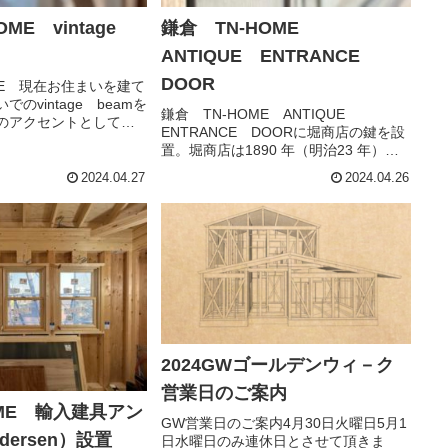
OME vintage
鎌倉 TN-HOME
ANTIQUE ENTRANCE
DOOR
ME 現在お住まいを建て
のvintage beamを
鎌倉 TN-HOME ANTIQUE
のアクセントとして設
ENTRANCE DOORに堀商店の鍵を設
した。表面のカッティ
置。堀商店は1890 年（明治23 年）創
（なた）でハンドシェ
業「安全性が高く堅牢なこと」、「質
の様な模様が出来ま
2024.04.27
2024.04.26
感のある重厚なデザイン」、堀商店様
重い...
が一貫して守り続けている製品開発に
おける理念です。...
2024GWゴールデンウィ－ク
営業日のご案内
OME 輸入建具アン
GW営業日のご案内4月30日火曜日5月1
dersen）設置
日水曜日のみ連休日とさせて頂きま