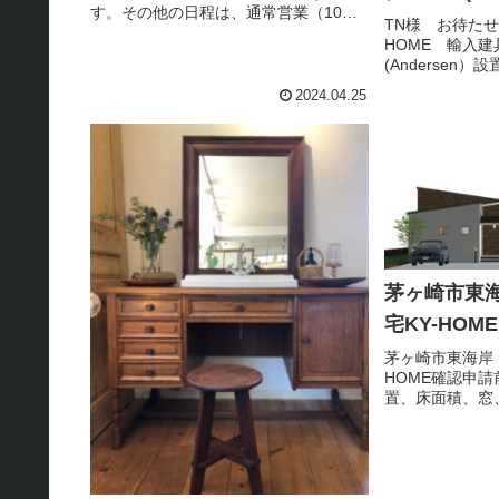
す。その他の日程は、通常営業（10：
TN様 お待たせ
00～19：00）でございます。
HOME 輸入
(Andersen
いのダブルハン
2024.04.25
DH 縦長のDH
PVC樹脂で覆
ハイブリッド窓
茅ヶ崎市東
宅KY-HOME
茅ヶ崎市東海岸 
HOME確認申
置、床面積、窓
した店舗ですの
（消防）、保健
部署すり合わせ