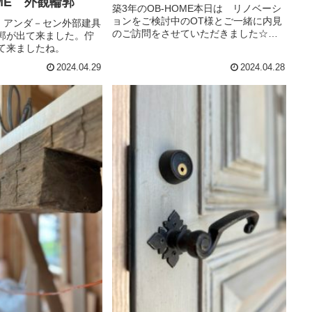
OME 外観輪郭
築3年のOB-HOME本日は リノベーシ
ョンをご検討中のOT様とご一緒に内見
E アンダ－セン外部建具
のご訪問をさせていただきました☆自
郭が出て来ました。佇
転車で来られる距離間だったので、OT
て来ましたね。
さまご夫妻は 自転車でご登場～♪築3
2024.04.29
2024.04.28
年。。。少しずつ、お家全体が経年変
化でイイ色合いに♪家具な...