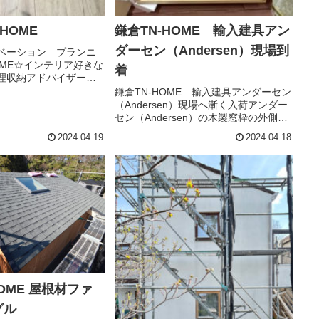
HOME
鎌倉TN-HOME 輸入建具アン
ダーセン（Andersen）現場到
ベーション プランニ
OME☆インテリア好きな
着
理収納アドバイザーの
奥さま☆明かりを取り
鎌倉TN-HOME 輸入建具アンダーセン
変更や、水廻りの動
（Andersen）現場へ漸く入荷アンダー
のお洋服をしまうウォー
セン（Andersen）の木製窓枠の外側は
トお年頃の娘さ...
PVC樹脂で覆われ、室内側は木製枠の
2024.04.19
2024.04.18
ハイブリッド窓室内の木製枠部分の質
感は、輸入窓の歴史を感じます納期
は、アジア圏主...
OME 屋根材ファ
グル