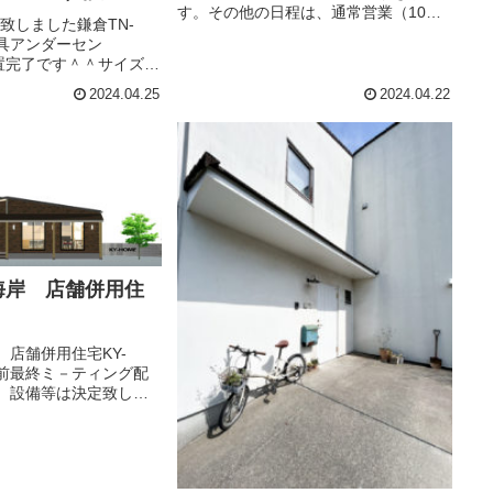
す。その他の日程は、通常営業（10：
致しました鎌倉TN-
00～19：00）でございます。ショ－ル
建具アンダーセン
－ムは毎週火曜日水曜日、定休日でご
）設置完了です＾＾サイズ違
ざいますｍ..ｍ
グ（上下窓）３連並列
2024.04.25
2024.04.22
 ワイドDH枠の外側は
われ、室内側は木製枠の
海岸 店舗併用住
店舗併用住宅KY-
請前最終ミ－ティング配
、設備等は決定致しま
で、排煙対策と防火
所、建築指導課等、各
中でございます。