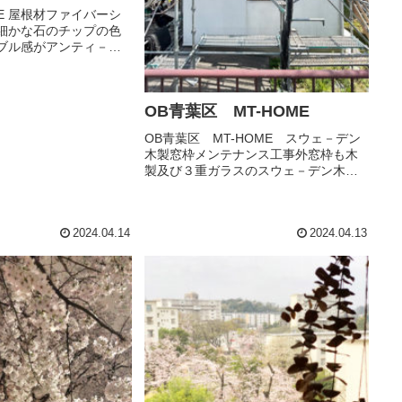
ME 屋根材ファイバーシ
細かな石のチップの色
ブル感がアンティ－ク
す
OB青葉区 MT-HOME
OB青葉区 MT-HOME スウェ－デン
木製窓枠メンテナンス工事外窓枠も木
製及び３重ガラスのスウェ－デン木製
窓（スエ窓）１３年目のメンテナン
ス 今回は、色（ブラウン）を入れま
した。メンテナンスのタイミング：強
2024.04.14
2024.04.13
風や台風などで、足場を掛ける程の...