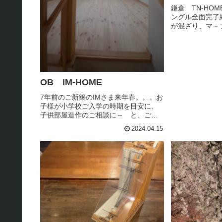
鎌倉 TN-HO
ングル全面完了
が混ざり、マ－
に良く似合いま
OB IM-HOME
7年前のご新築のIMさま来年春。。。お
子様が小学校ご入学の時期を目安に、
子供部屋造作のご相談に～ と、ご家
族みなさまでお久しぶりにご来店いた
2024.04.15
だきました♪IくんとNちゃん 2人でニ
コニコ♪ ニコニコ♪ たくさんの笑顔
で とっても癒される時間で...