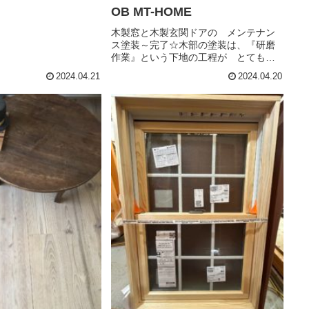
OB MT-HOME
木製窓と木製玄関ドアの メンテナン
ス塗装～完了☆木部の塗装は、『研磨
作業』という下地の工程が とても重
要なポイント。表面を削って、木の素
2024.04.21
2024.04.20
地を整えると、新しい塗料がキレイに
深く入り、経年で乾燥した木部を、し
っかりとまた 保護してくれます。こ
の...