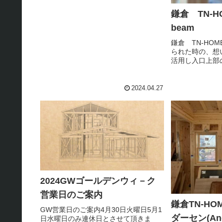
鎌倉 TN-H
beam
鎌倉 TN-HO
られた時の、想いで
活用し入口上部
置させて頂きま
ング模様は、鉈
イクすると、こ
2024.04.27
す。無垢なので、
2024GWゴールデンウィ－ク
営業日のご案内
鎌倉TN-H
GW営業日のご案内4月30日火曜日5月1
ダーセン(An
日水曜日のみ連休日とさせて頂きま