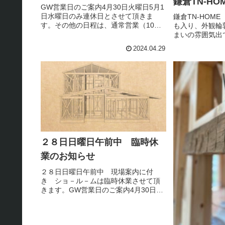
鎌倉TN-H
GW営業日のご案内4月30日火曜日5月1
日水曜日のみ連休日とさせて頂きま
鎌倉TN-HOM
す。その他の日程は、通常営業（10：
も入り、外観輪
00～19：00）でございます。ショ－ル
まいの雰囲気出
－ムは毎週火曜日水曜日、定休日でご
2024.04.29
ざいますｍ..ｍ
２８日日曜日午前中 臨時休
業のお知らせ
２８日日曜日午前中 現場案内に付
き ショ－ル－ムは臨時休業させて頂
きます。GW営業日のご案内4月30日火
曜日5月1日水曜日のみ連休日とさせて
頂きます。その他の日程は、通常営業
（10：00～19：00）でございます。