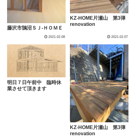
KZ-HOME片瀬山 第3弾
renovation
藤沢市鵠沼ＳＪ-ＨＯＭＥ
2021.02.08
2021.02.07
明日７日午前中 臨時休
業させて頂きます
KZ-HOME片瀬山 第3弾
renovation