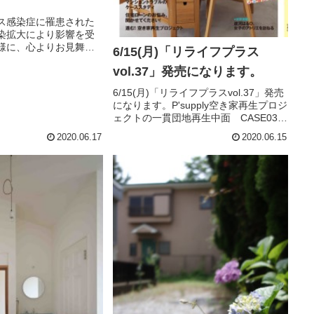
す
ス感染症に罹患された
染拡大により影響を受
様に、心よりお見舞い
6/15(月)「リライフプラス
また、感染拡大防止に
vol.37」発売になります。
る関係者様には深く感
。緊急事態宣言が解除
6/15(月)「リライフプラスvol.37」発売
型コロナウイルス感染
になります。P'supply空き家再生プロジ
ェクトの一貫団地再生中面 CASE03ご
紹介掲載頂きました。手前みそで、す
2020.06.17
2020.06.15
いませんxx写真苦手ｘｘ