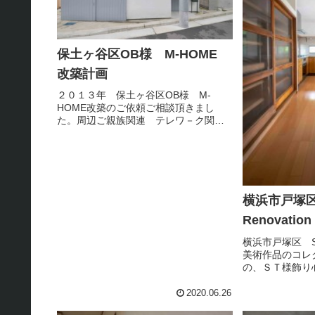
保土ヶ谷区OB様 M-HOME
改築計画
２０１３年 保土ヶ谷区OB様 M-
HOME改築のご依頼ご相談頂きまし
た。周辺ご親族関連 テレワ－ク関連
の環境変化によりご主人の愛車 赤い
アルファロメオの駐車場スペ－スを改
築計画のご相談させて頂きました。此
れからの住宅Planningには在宅...
横浜市戸塚区
Renovation
横浜市戸塚区 ST-
美術作品のコレ
の、ＳＴ様飾り
存と新たな所の
のお互いの役割
2020.06.26
馴染み全体のバ