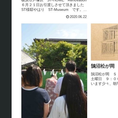
横浜市戸塚区 ST-HOME Renovation
６月２１日お引渡しさせて頂きました
ST様邸やはり ST-Museum です。お
引渡し当日は、海外ご勤務中の奥様
2020.06.22
と、リモ－トでお引渡し。玄関HALLに
は、アマビエ様がお出迎え。礼にはじ
まり 礼...
鵠沼松が岡 
鵠沼松が岡 Ｓ
土曜日 ９：０
います少々、
宜しくお願い申