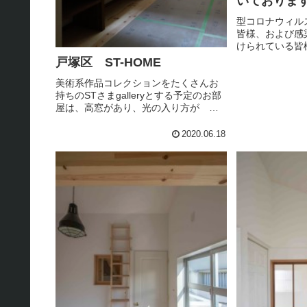
いておりま
型コロナウィル
皆様、および感
けられている皆
申し上げます。
戸塚区 ST-HOME
ご尽力されてい
美術系作品コレクションをたくさんお
謝申し上げます
持ちのSTさまgalleryとする予定のお部
されましたが新
屋は、高窓があり、光の入り方が 時
拡...
間帯によって美術館のように 空間に
陰影が生まれます落ち着く空間で
2020.06.18
す。。。今回、本棚兼飾り棚を造作一
番上の段はスペースを空け、抜け...