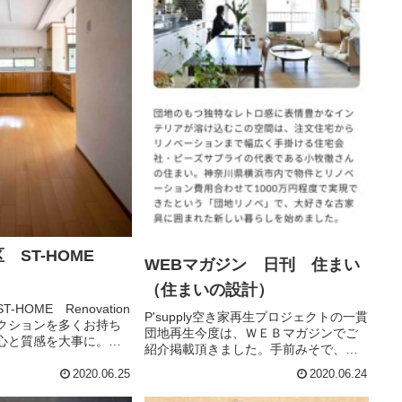
 ST-HOME
WEBマガジン 日刊 住まい
（住まいの設計）
HOME Renovation
P'supply空き家再生プロジェクトの一貫
クションを多くお持ち
団地再生今度は、ＷＥＢマガジンでご
心と質感を大事に。既
紹介掲載頂きました。手前みそで、す
メリハリを持たせ新旧
いませんxxこじんまり暮らしておりま
で、既存もすっかりと
2020.06.25
2020.06.24
す。洗面所の収納棚上にサ-キュレ-ショ
ランスが整いました。
ン置場とてもお勧めでございます特に