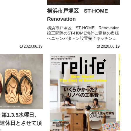
横浜市戸塚区 ST-HOME
Renovation
横浜市戸塚区 ST-HOME Renovation
竣工間際のST-HOME海外ご勤務の奥様
へニャンパタ－ン設置完了キッチン全
体像 既存キッチン扉の色が、全体に
2020.06.19
2020.06.19
馴染んで良い感じです。素敵な、冷蔵
庫置き場に！。お庭では、野良猫さん
の子猫さんが４...
第1.3.5水曜日、
は連休日とさせて頂