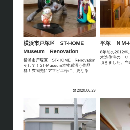
横浜市戸塚区 ST-HOME
平塚 ＮＭ-
Museum Renovation
8年前の2012
木造住宅の リ
横浜市戸塚区 ST-HOME Renovation
頂きました。当
そして！ST-Museum本物感漂う作品
窓、玄関の土間
群！玄関先にアマビエ様に、更なる作
たくさんあり、
品！LDK Museumスポットには！木彫
る ＮＭ-HOM
りの美肌美人像！ご主人様の背中も、
学生だった3姉妹
気になる！ST様 とても嬉しそう＾＾
2020.06.29
とて...