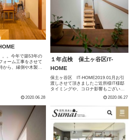
HOME
年。。。今年で築53年の
１年点検 保土ヶ谷区IT-
フォーム工事をさせて
時から、縁側や木製
HOME
など 風情ある素材が
保土ヶ谷区 IT-HOME2019.01月お引
大事に住み継がれてい
渡しさせて頂きましたご近所様IT様邸
Eリフォーム当時、まだ
タイミングや、コロナ影響もございま
さま☆ここ数...
して１.５年点検を実施させて頂きまし
2020.06.28
2020.06.27
た。ご近所なのでITご家族、ピーズシ
ョ－ル－ムには良く遊びに来て頂いて
おりますので久し振...