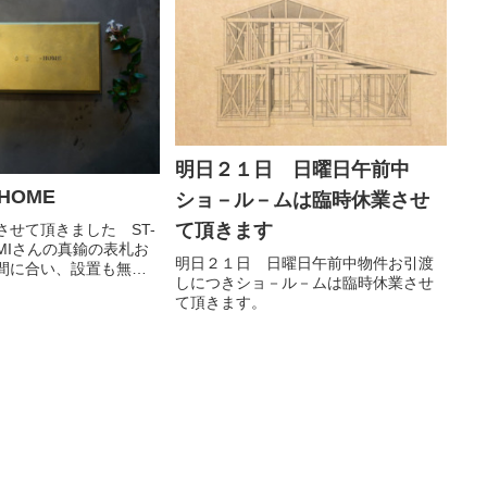
に、...
この季節には。コンセ...
明日２１日 日曜日午前中
HOME
ショ－ル－ムは臨時休業させ
て頂きます
させて頂きました ST-
AMIさんの真鍮の表札お
明日２１日 日曜日午前中物件お引渡
間に合い、設置も無事
しにつきショ－ル－ムは臨時休業させ
交換、元々レンガの門
て頂きます。
ていたため、元の表札
、悪戦苦闘した模
、なんとかキ...