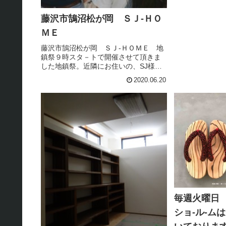
藤沢市鵠沼松が岡 ＳＪ-ＨＯ
ＭＥ
藤沢市鵠沼松が岡 ＳＪ-ＨＯＭＥ 地
鎮祭９時スタ－トで開催させて頂きま
した地鎮祭。近隣にお住いの、SJ様ご
家族各自転車で参上。さすが地元民様
2020.06.20
お母様もご参加、誠に有難うございま
した。本日は、地鎮祭日和の快晴でし
たので、９時スタ－トの地鎮祭、程...
毎週火曜日 
ショ-ル-ム