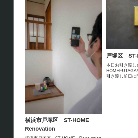
木造下地２階の床
戸塚区 ST-
本日お引き渡し
HOMEFUTAG
引き渡し前日に
に完了☆表札の
柱に埋め込まれ
を取り外すのに
様。。。大原監督
横浜市戸塚区 ST-HOME
Renovation