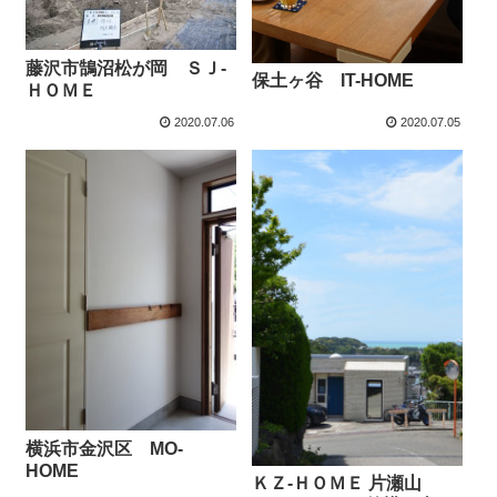
藤沢市鵠沼松が岡 ＳＪ-
保土ヶ谷 IT-HOME
ＨＯＭＥ
2020.07.06
2020.07.05
横浜市金沢区 MO-
HOME
ＫＺ-ＨＯＭＥ 片瀬山