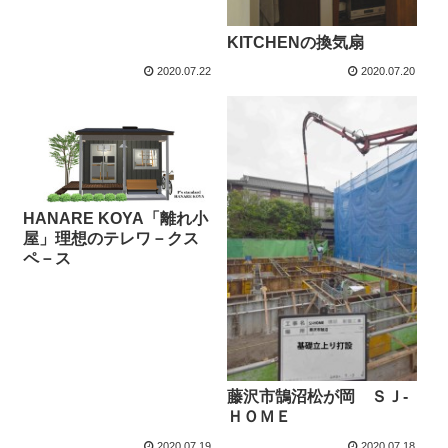
KITCHENの換気扇
2020.07.22
2020.07.20
HANARE KOYA「離れ小
屋」理想のテレワ－クス
ペ－ス
藤沢市鵠沼松が岡 ＳＪ-
ＨＯＭＥ
2020.07.19
2020.07.18