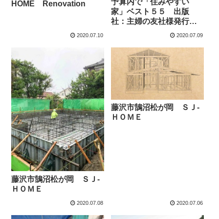
予算内で「住みやすい
HOME Renovation
家」ベスト５５ 出版
社：主婦の友社様発行
(2020/6/30) 発売中
2020.07.10
2020.07.09
藤沢市鵠沼松が岡 ＳＪ-
ＨＯＭＥ
藤沢市鵠沼松が岡 ＳＪ-
ＨＯＭＥ
2020.07.08
2020.07.06