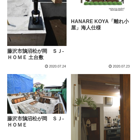
HANARE KOYA「離れ小
屋」海人仕様
藤沢市鵠沼松が岡 ＳＪ-
ＨＯＭＥ 土台敷
2020.07.24
2020.07.23
藤沢市鵠沼松が岡 ＳＪ-
ＨＯＭＥ