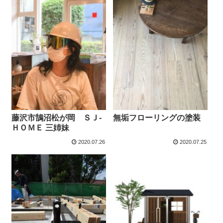
藤沢市鵠沼松が岡 ＳＪ-
無垢フローリングの塗装
ＨＯＭＥ 三姉妹
2020.07.26
2020.07.25