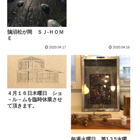
鵠沼松が岡 ＳＪ-ＨＯＭ
Ｅ
2020.04.17
2020.04.16
４月１６日木曜日 ショ
－ル－ムを臨時休業させ
て頂きます。
毎週火曜日 第1.3.5水曜