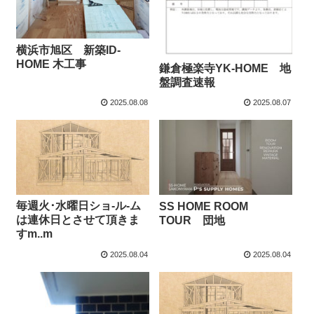
横浜市旭区 新築ID-
HOME 木工事
鎌倉極楽寺YK-HOME 地
盤調査速報
2025.08.08
2025.08.07
毎週火･水曜日ショ-ル-ム
SS HOME ROOM
は連休日とさせて頂きま
TOUR 団地
すm..m
2025.08.04
2025.08.04