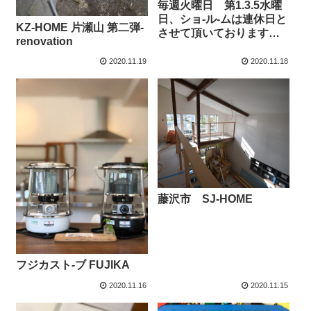
毎週火曜日 第1.3.5水曜
日、ショ-ル-ムは連休日と
KZ-HOME 片瀬山 第二弾-
させて頂いております
renovation
m..m
2020.11.19
2020.11.18
藤沢市 SJ-HOME
フジカスト-ブ FUJIKA
2020.11.16
2020.11.15