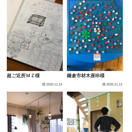
超ご近所ＭＺ様
鎌倉市材木座IB様
2020.11.14
2020.11.13