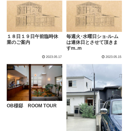
１８日１９日午前臨時休
毎週火･水曜日ショ-ル-ム
業のご案内
は連休日とさせて頂きま
すm..m
2023.05.17
2023.05.15
OB様邸 ROOM TOUR