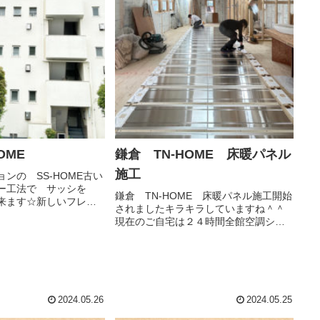
OME
鎌倉 TN-HOME 床暖パネル
施工
ンの SS-HOME古い
バー工法で サッシを
鎌倉 TN-HOME 床暖パネル施工開始
来ます☆新しいフレー
されましたキラキラしていますね＾＾
ス開閉もスムーズにな
現在のご自宅は２４時間全館空調シス
リニューアル☆水廻り
テムのお住いのTN様今回は、全館空調
、『オーニング』とい
システムは採用せず、床暖システムを
りました☆足場...
ご採用頂きました。
2024.05.26
2024.05.25