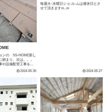
毎週火･水曜日ショ-ル-ムは連休日とさ
せて頂きますm..m
OME
ンの SS-HOME新し
に納まり、次は。。。
事や設備配管工事を行
、給水・給湯・ガス管
2024.05.30
2024.05.27
り替え☆そして大工さ
ートまずは床から☆置
い床面の下地を...