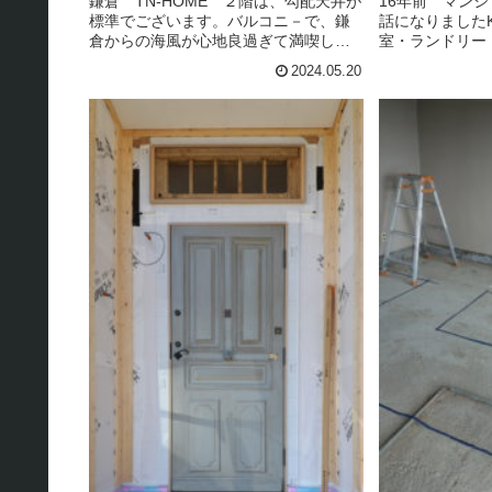
鎌倉 TN-HOME ２階は、勾配天井が
16年前 マン
標準でございます。バルコニ－で、鎌
話になりました
倉からの海風が心地良過ぎて満喫して
室・ランドリー
いる３人の図
イレのリフォー
2024.05.20
☆浴室やランド
に欠かせない 
的に広く拡張して