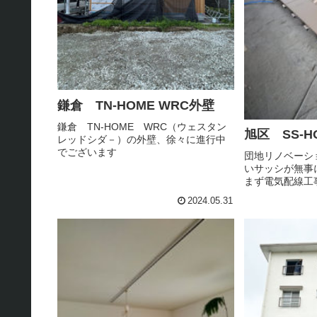
鎌倉 TN-HOME WRC外壁
鎌倉 TN-HOME WRC（ウェスタン
旭区 SS-H
レッドシダ－）の外壁、徐々に進行中
でございます
団地リノベーショ
いサッシが無事
まず電気配線工
います。配管は
2024.05.31
も、全て新規や
んの作業もスタ
き床工法で、新し