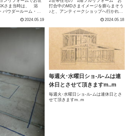
ションリフォームでお世
2世帯住宅の 1階フルリフォーム お
KKさま当時は、 浴
打合中のMDさまイメージを膨らまそう
・パウダールーム・ト
♪と、アンティークショップへ行かれ
ムをさせて頂きました
て。。。一目ぼれしてしまった家具が
2024.05.19
2024.05.18
リーなど、毎日の生活
あるので 写真見てください☆と、お
水廻りスペースを優先
電話いただき♪雰囲気のある良い家具
 動線が良くなるよ...
で、 即購入に♪食器収納にちょう...
毎週火･水曜日ショ-ル-ムは連
休日とさせて頂きますm..m
毎週火･水曜日ショ-ル-ムは連休日とさ
せて頂きますm..m