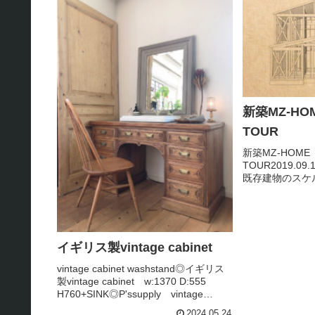
う間に成長☆風通しや 陽当...
新築MZ-HO
TOUR
新築MZ-HOME
TOUR2019.
既存建物のスケ
築両方を視野に
色々な過程を経
ピ－ズから徒歩
て、何時も気さく
イギリス製vintage cabinet
vintage cabinet washstand◎イギリス
製vintage cabinet w:1370 D:555
H760+SINK◎P'ssupply vintage
collectionショ－ル－ムには、その他バ
2024.05.24