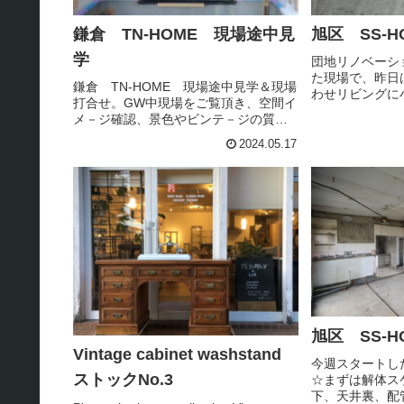
鎌倉 TN-HOME 現場途中見
旭区 SS-H
学
団地リノベーシ
た現場で、昨日
鎌倉 TN-HOME 現場途中見学＆現場
わせリビングに
打合せ。GW中現場をご覧頂き、空間イ
作するためマス
メ－ジ確認、景色やビンテ－ジの質
感のご確認☆現
感、木製上下窓などなど実際に体験確
認出来ると 一
2024.05.17
認して頂きました。
☆SSさま、貴
あ...
旭区 SS-H
Vintage cabinet washstand
今週スタートし
ストックNo.3
☆まずは解体ス
下、天井裏、配