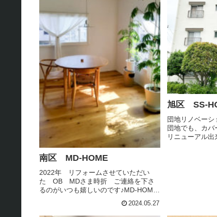
旭区 SS-H
団地リノベーショ
団地でも、カ
リニューアル出
ムと ペアガラ
り、気持ち良く
南区 MD-HOME
に面する小窓は
う種類の小窓にな
2022年 リフォームさせていただい
た OB MDさま時折 ご連絡を下さ
るのがいつも嬉しいのです♪MD-HOME
の ダイニング2年前に 近所のお花屋
2024.05.27
さんから購入した『エバーフレッシ
ュ』葉が天井に着くほどに あっとい