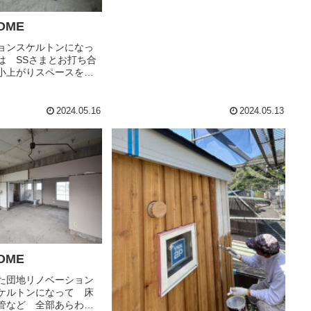
OME
ョンスケルトンになっ
は SSさまとお打ち合
小上がりスペースを造
キングテープでサイズ
場で実際の大きさが確
番解りやすいですね
2024.05.16
2024.05.13
重なお休みに いつも
OME
た団地リノベーション
ケルトンになって 床
管など 全部あらわ