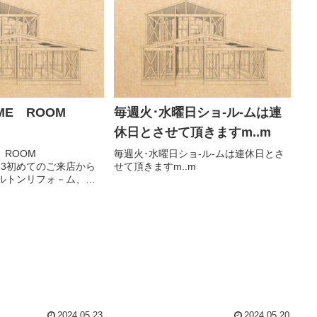
ME ROOM
毎週火･水曜日ショ-ル-ムは連
休日とさせて頂きますm..m
 ROOM
毎週火･水曜日ショ-ル-ムは連休日とさ
09.13初めてのご来店から
せて頂きますm..m
ルトンリフォ－ム、新
入れたご相談から３年
て、MZ様邸新築竣工。
１分、ご近所様もあっ
に面...
2024.05.23
2024.05.20