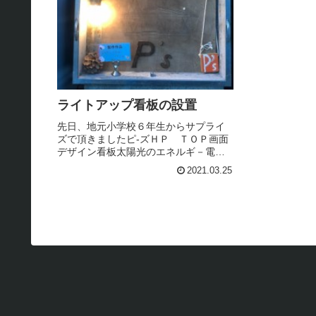
ライトアップ看板の設置
先日、地元小学校６年生からサプライ
ズで頂きましたピ-ズＨＰ ＴＯＰ画面
デザイン看板太陽光のエネルギ－電気
でライトアップ看板、設置させて頂き
2021.03.25
ました。この方法、外構で使えま
す！。蓄電池の耐久性実験中