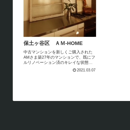
保土ヶ谷区 ＡＭ-HOME
中古マンションを新しくご購入された
AMさま築27年のマンションで、既にフ
ルリノベーション済のキレイな状態で
販売されていた物件今回ピーズでは、
2021.03.07
そんなキレイな状態のお部屋に、一部
ピーズテイストな空間を造作させて頂
きます☆木製の扉を設置したり。。...