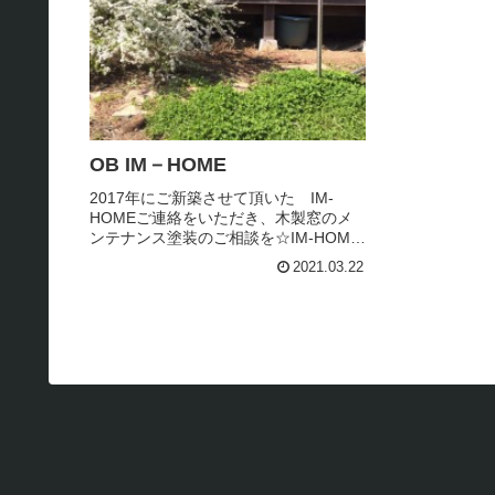
OB IM－HOME
2017年にご新築させて頂いた IM-
HOMEご連絡をいただき、木製窓のメ
ンテナンス塗装のご相談を☆IM-HOME
では スウェーデンの木製窓を設置。
2021.03.22
木枠のナチュラルな色味を活かして、
外の塗装はクリアーを塗布し、表面を
保護しました。今回は、紫...