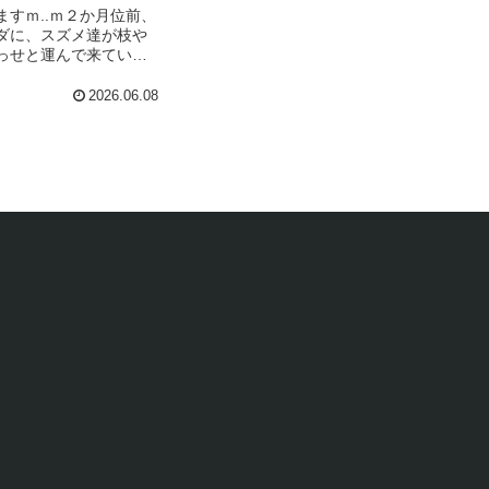
ますｍ..ｍ２か月位前、
ダに、スズメ達が枝や
っせと運んで来ていた
.06.07日曜の朝 なん
いた事のない小さな鳴
2026.06.08
いるので近くに寄って
メのヒ...