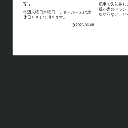
す。
私事で失礼致し
我が家のベラン
毎週火曜日水曜日、ショ－ル－ムは定
葉や羽など、せ
休日とさせて頂きます。
と思いきや2026
と！ 今まで聴
2026.06.08
き声が沢山して
みましたら、スズ