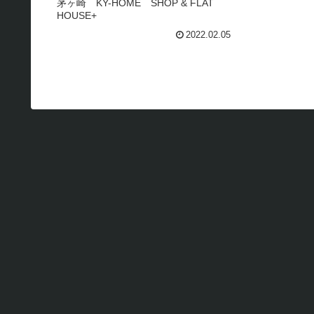
茅ヶ崎 KY-HOME SHOP & FLAT
HOUSE+
2022.02.05