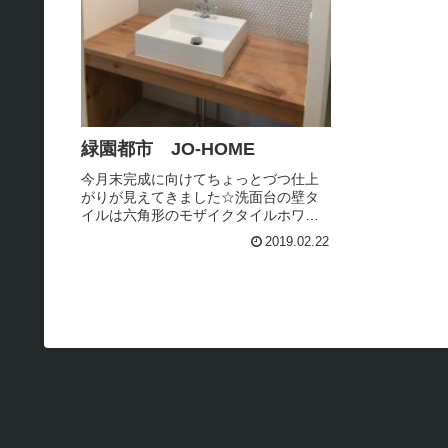
緑園都市 JO-HOME
今月末完成に向けてちょっとづつ仕上
がりが見えてきました☆洗面台の壁タ
イルは六角形のモザイクタイルホワイ
ト色のタイルにグレー目地の組み合わ
2019.02.22
せシャープなスクエアシンクにGROHE
の蛇口壁付の照明は、丸みのあるフォ
ルムで全体のバランスのイイ差し色...