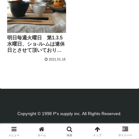
明日毎週火曜日 第1.3.5
水曜日、ショ-ル-ムは連休
日とさせて頂いておりま
すm..m
2021.01.18
Copyright © 1998 P's supply inc. All Rights Reserved.
メニュー
ホーム
検索
トップ
サイドバー