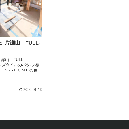
 片瀬山 FULL-
瀬山 FULL-
nジ－ンズタイルのパタ-ン検
～ ＫＺ-ＨＯＭＥの色が
とても今後が、楽しみで
はり今日もス－パ－バイ
う。
2020.01.13