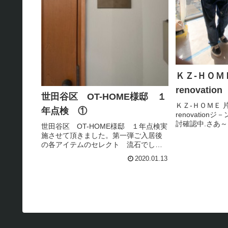
ＫＺ-ＨＯＭＥ
renovation
世田谷区 OT-HOME様邸 １
ＫＺ-ＨＯＭＥ 片
年点検 ①
renovatio
討確認中.さあ
世田谷区 OT-HOME様邸 １年点検実
出て来ました.
施させて頂きました。第一弾ご入居後
ございます.や
の各アイテムのセレクト 流石でした
ザ－は、忙しそ
色合いの統一感質感の統一感光の感覚
2020.01.13
収納グッズの工夫１年間生活されご感
想、都心での生活のあれこれのお話、
沢山お聞き出来ました。２階LD...