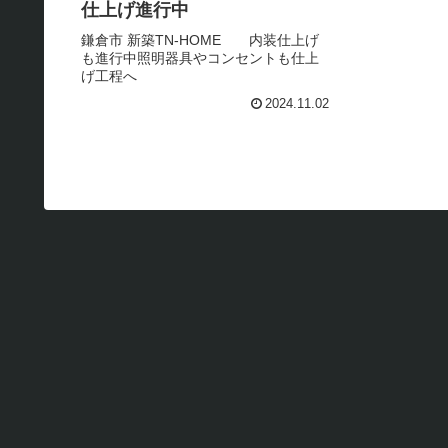
仕上げ進行中
鎌倉市 新築TN-HOME 内装仕上げ
も進行中照明器具やコンセントも仕上
げ工程へ
2024.11.02