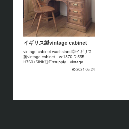
イギリス製vintage cabinet
vintage cabinet washstand◎イギリス
製vintage cabinet w:1370 D:555
H760+SINK◎P'ssupply vintage
collectionショ－ル－ムには、その他バ
2024.05.24
－ジョン多数展示中...