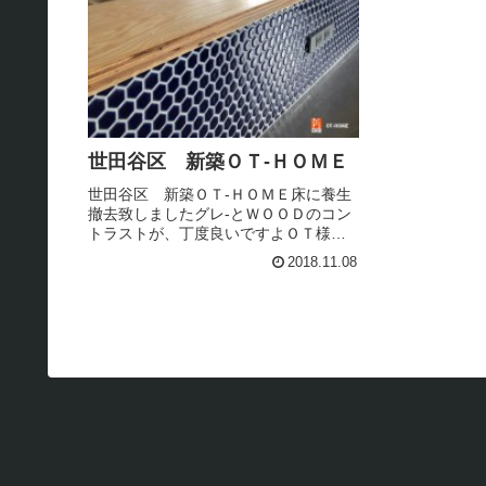
世田谷区 新築ＯＴ-ＨＯＭＥ
世田谷区 新築ＯＴ-ＨＯＭＥ床に養生
撤去致しましたグレ-とＷＯＯＤのコン
トラストが、丁度良いですよＯＴ様ラ-
チ合板 良い表情お引渡しまで、もう
2018.11.08
時期でございます床は、現在無塗装状
態 これからクリア塗装で、飴色に。
明日、９:００～完了検査です＾...