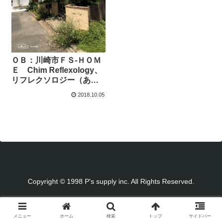
ＯＢ：川崎市ＦＳ-ＨＯＭ
Ｅ Chim Reflexology、
リフレクソロジー（あし
もみ）サロン 本ＯＰＥ
2018.10.05
Ｎ
Copyright © 1998 P's supply inc. All Rights Reserved.
メニュー
ホーム
検索
トップ
サイドバー