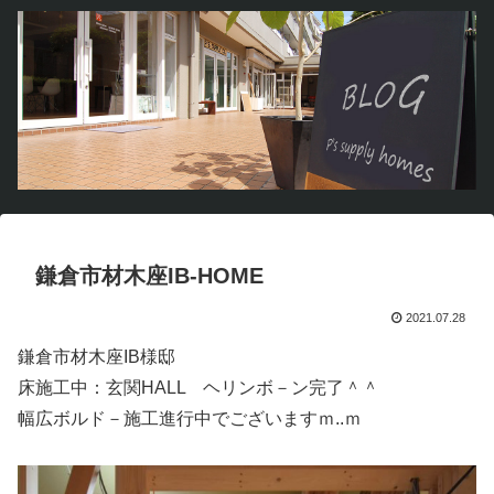
鎌倉市材木座IB-HOME
2021.07.28
鎌倉市材木座IB様邸
床施工中：玄関HALL ヘリンボ－ン完了＾＾
幅広ボルド－施工進行中でございますｍ..ｍ