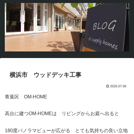
横浜市 ウッドデッキ工事
2026.07.06
青葉区 OM-HOME
高台に建つOM-HOMEは リビングからお庭へ出ると
180度パノラマビューが広がる とても気持ちの良い立地