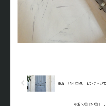
鎌倉 TN-HOME ビンテ－ジ
毎週火曜日水曜日、