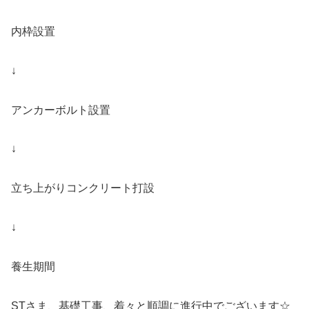
内枠設置
↓
アンカーボルト設置
↓
立ち上がりコンクリート打設
↓
養生期間
STさま、基礎工事、着々と順調に進行中でございます☆